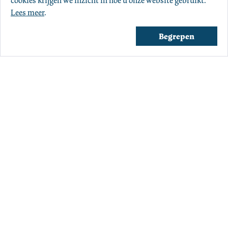
cookies krijgen we inzicht in hoe u onze website gebruikt. 
Lees meer
.
Begrepen
Over ons
Agenda
Winkels
Openingstijden
Geschiedenis
Antiquariaat
Boekentips
Vacatures