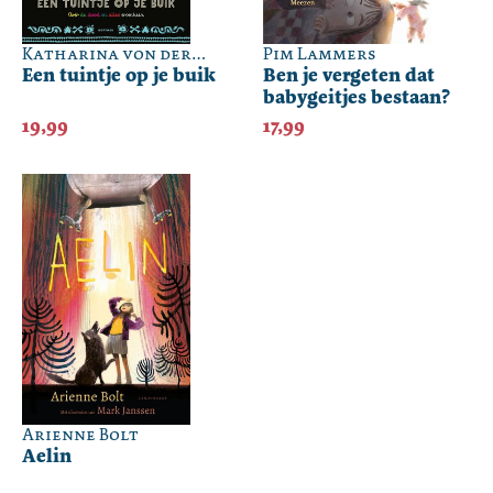
Katharina von der
Pim Lammers
Gathen
Een tuintje op je buik
Ben je vergeten dat
babygeitjes bestaan?
19,99
17,99
Arienne Bolt
Aelin