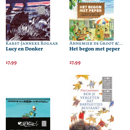
Karst-Janneke Rogaar
Annemiek de Groot &
Lucy en Donker
Marrit Boogaars &
Het begon met peper
Juul Lelieveld &
Liesbeth Rosendaal
17,99
27,99