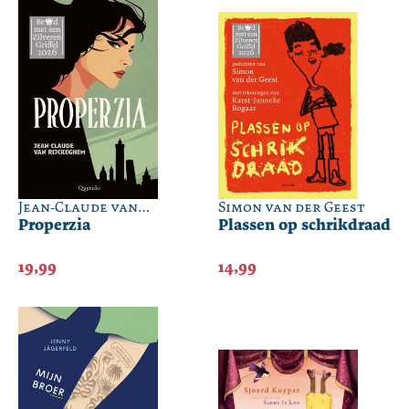
Jean-Claude van
Simon van der Geest
Rijckeghem
Properzia
Plassen op schrikdraad
19,99
14,99