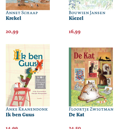
Annet Schaap
Bouwien Jansen
Krekel
Kiezel
20,99
16,99
Anke Kranendonk
Floortje Zwigtman
Ik ben Guus
De Kat
14,99
24,50